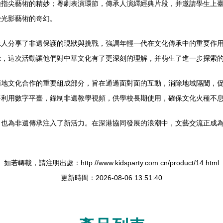
驗指尖藝術的精妙；粵劇表演環節，傳承人演繹經典片段，并邀請學生上
受光影藝術的奇幻。
承人分享了非遺保護的現狀與挑戰，強調年輕一代在文化傳承中的重要作
示，這次活動讓他們對中華文化有了更深刻的理解，并萌生了進一步探索
兩地文化合作的重要組成部分，旨在通過面對面的互動，消除地域隔閡，
將利用數字平臺，錄制非遺教學視頻，供學校長期使用，確保文化火種不
，也為非遺傳承注入了新活力。在深港協同發展的浪潮中，文藝交流正成
如若轉載，請注明出處：http://www.kidsparty.com.cn/product/14.html
更新時間：2026-08-06 13:51:40