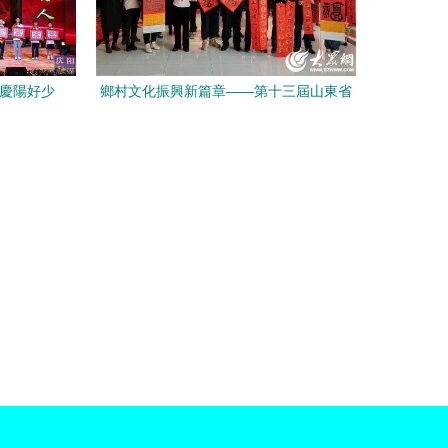
代慶陽好少
鄉村文化振興新篇章——第十三屆山東省
行，彰顯榜
文聯“百縣千村”書法惠民活動日照高新區
尚
分會場在高新社區啟動