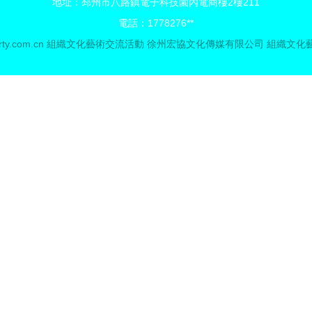
地址：邳州市八路鎮電子科技園內電商樓2樓211
電話：1778276**
rty.com.cn
組織文化藝術交流活動
徐州宏協文化傳媒有限公司
組織文化