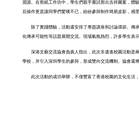
淵源。在剪紙工作坊中，學生們親手嘗試剪出吉祥圖案，體
后操作更是讓同學們驚嘆不已，紛紛參與制作簡易皮影，感
除了實踐體驗，活動還安排了專題講座和討論環節。傳
化傳承可能性等話題展開交流。現場氣氛熱烈，許多學生表
深港文藝交流協會負責人指出，此次非遺進校園活動是
學校，并引入深圳學生的參與，形成雙向交流機制。協會還
此次活動的成功舉辦，不僅豐富了香港校園的文化生活