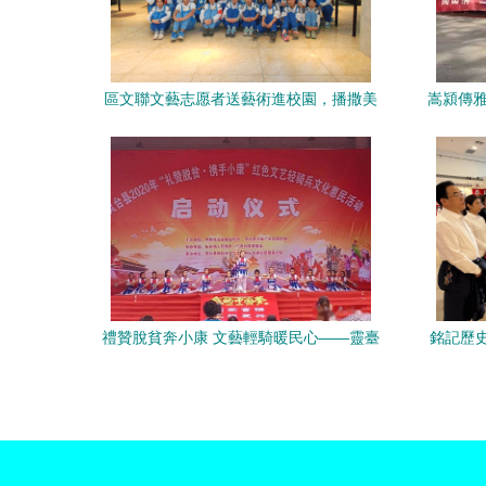
區文聯文藝志愿者送藝術進校園，播撒美
嵩潁傳雅
育種子
藝家協
禮贊脫貧奔小康 文藝輕騎暖民心——靈臺
銘記歷
縣2020年紅色文藝輕騎兵文化惠民活動在
中心組
百里鎮啟動