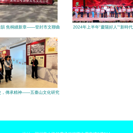
韻 焦桐續新章——登封市文聯曲
2024年上半年“慶陽好人”“新時
會文藝輕騎兵赴蘭考交流學習紀實
年”發布暨現場交流活動隆重舉
樣力量，激發向上向善風
史，傳承精神——五臺山文化研究
織教師參觀忻州抗戰檔案史料展暨
開展文化藝術交流活動