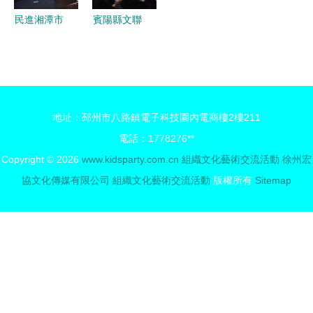
流活動
民進湘潭市
賓陽縣文聯
文藝支部學
傾情呈現
習新會章并
“決勝全面
開展文化藝
小康，決戰
術交流活動
脫貧攻
地址：邳州市八路鎮電子科技園內電商樓2樓211
堅”文藝匯
電話：1778276**
演暨文化藝
Copyright © 2026
www.kidsparty.com.cn
組織文化藝術交流活動
徐州宏
術交流
協文化傳媒有限公司
組織文化藝術交流活動
版權所有
Sitemap