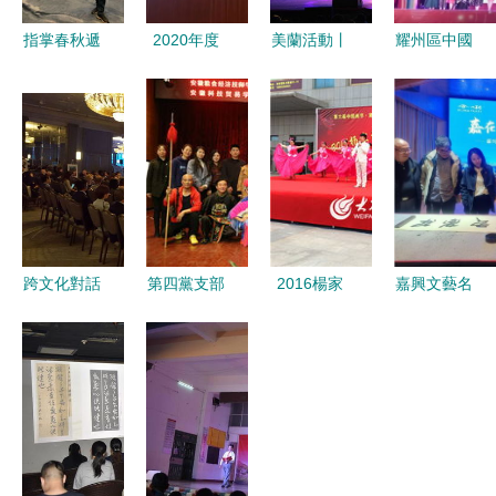
指掌春秋遞
2020年度
美蘭活動丨
耀州區中國
匠心 第六
新余市村
精彩紛呈
舞藝術培訓
屆中國泉州
（社區）黨
文化扶貧進
學校榮獲銅
國際木偶展
組織書記培
萬家文藝晚
川市第25屆
演藝術沙龍
訓班文藝晚
會與文化藝
廣場文化活
盛啟中外文
會精彩花絮
術交流活動
動優秀組織
化交流新篇
圓滿舉辦
獎，組織文
化藝術交流
跨文化對話
第四黨支部
2016楊家
嘉興文藝名
顯成效
中的共享洞
組織觀看非
埠風箏年畫
家走進九寨
見——評點
遺文藝展演
文化活動隆
溝縣 文化
中國當代藝
活動 堅定
重開幕 繽
交融的藝術
術展在倫敦
文化自信
紛民俗演繹
之旅
開幕與系列
組織文化藝
文化新篇章
文化藝術交
術交流活動